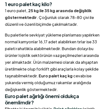
1 euro palet kaç kilo?
1 euro palet,
25 kg ile 35 kg arasında değişiklik
göstermektedir
. Çoğunluk olarak 78-80 çivi ile
düzenli ve özenli biçimde çakılmaktadır.
Bu paletlerle sevkiyat yükleme planlaması yapılırken
normal kamyonlar 16,17 adet alabilirken tırlar ise 33
paleti rahatlıkla alabilmektedir. Bundan dolayı bu
ürünler lojistik sektörünün vazgeçilmezleri arasında
yer almaktadır. Ürün malzemesi olarak da ahşaptan
üretilmekte olup forklift gibi araçlarla kolay şekilde
taşınabilmektedir.
Euro palet kaç kg
cevabı ise
yukarıda vermiş olduğumuz rakamlar aralığında
değişkenlik göstermektedir.
Euro palet ağırlığı önemi oldukça
önemlimdir?
Elbette ki önemi büyüktür.
Palet ağırlıkları
lojistik