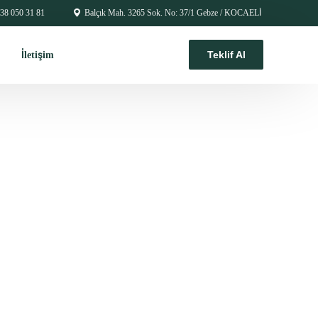
38 050 31 81
Balçık Mah. 3265 Sok. No: 37/1 Gebze / KOCAELİ
Teklif Al
İletişim