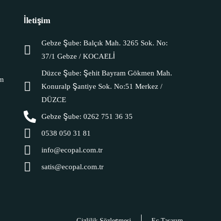
İletişim
Gebze Şube: Balçık Mah. 3265 Sok. No:
37/1 Gebze / KOCAELİ
Düzce Şube: Şehit Bayram Gökmen Mah.
ım
Konuralp Şantiye Sok. No:51 Merkez /
DÜZCE
Gebze Şube: 0262 751 36 35
0538 050 31 81
info@ecopal.com.tr
satis@ecopal.com.tr
Gizlilik Sözleşmesi
Ec Tasarım