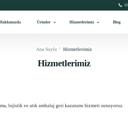
05
Hakkımızda
Ürünler
Hizmetlerimiz
Blog
Ana Sayfa
Hizmetlerimiz
İkinci El Palet Alım Satım
Palet Toplama Ve Tedarik
Hizmetlerimiz
Ahşap Palet
Palet Depolama & Lojistik
Ahşap Kontraplak
Atık Ambalaj Geri Kazanım
Ahşap Kasa
Plastik Palet
ama, lojistik ve atık ambalaj geri kazanımı hizmeti sunuyoruz.