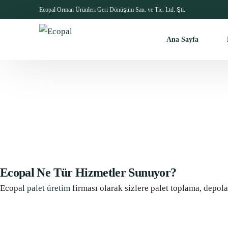
Ecopal Orman Ürünleri Geri Dönüşüm San. ve Tic. Ltd. Şti.
Ana Sayfa
Ecopal Ne Tür Hizmetler Sunuyor?
Ecopal
palet üretim
firması olarak sizlere palet toplama, depol