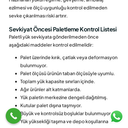
ezilmesi ve ölçü uygunluğu kontrol edilmeden
sevke çıkarılması riski artırır.
Sevkiyat Öncesi Paletleme Kontrol Listesi
Paletli yük sevkiyata gönderilmeden önce
aşağıdaki maddeler kontrol edilmelidir:
Palet üzerinde kırık, çatlak veya deformasyon
bulunmuyor.
Palet ölçüsü ürünün taban ölçüsüyle uyumlu.
Toplam yük kapasite sınırları içinde.
Ağır ürünler alt katmanlarda.
Yük paletin merkezine dengeli dağıtılmış.
Kutular palet dışına taşmıyor.
Teklif Al
Büyük ve kontrolsüz boşluklar bulunmuyor.
Yük yüksekliği taşıma ve depo koşullarına