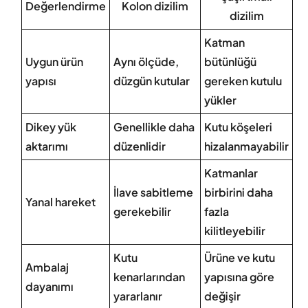
Değerlendirme
Kolon dizilim
dizilim
Katman
Uygun ürün
Aynı ölçüde,
bütünlüğü
yapısı
düzgün kutular
gereken kutulu
yükler
Dikey yük
Genellikle daha
Kutu köşeleri
aktarımı
düzenlidir
hizalanmayabilir
Katmanlar
İlave sabitleme
birbirini daha
Yanal hareket
gerekebilir
fazla
kilitleyebilir
Kutu
Ürüne ve kutu
Ambalaj
kenarlarından
yapısına göre
dayanımı
yararlanır
değişir