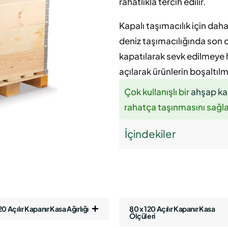
rahatlıkla tercih edilir.
Kapalı taşımacılık için daha
deniz taşımacılığında son d
kapatılarak sevk edilmeye h
açılarak ürünlerin boşaltılm
Çok kullanışlı bir
ahşap ka
rahatça taşınmasını sağla
İçindekiler
20 Açılır Kapanır Kasa Ağırlığı
80 x 120 Açılır Kapanır Kasa
Ölçüleri